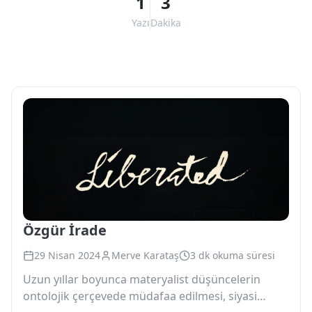
1
3
Yazı
Dakika
Özgür İrade
29 Nisan 2024
Merve Karataş
3 dk okuma süresi
Uzun yıllar boyunca materyalist düşüncelerin
ontolojik çerçevede müdafaa edilmesi, siyasi