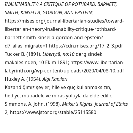
INALIENABILITY: A CRITIQUE OF ROTHBARD, BARNETT,
SMITH, KINSELLA, GORDON, AND EPSTEIN
;
https://mises.org/journal-libertarian-studies/toward-
libertarian-theory-inalienability-critique-rothbard-
barnett-smith-kinsella-gordon-and-epstein?
d7_alias_migrate=1
https://cdn.mises.org/17_2_3.pdf
Tucker B. (1891).
Liberty:8, no:10
dergisindeki
makalesinden, 10 Ekim 1891;
https://www.libertarian-
labyrinth.org/wp-content/uploads/2020/04/08-10.pdf
Huxley A. (1954).
Algı Kapıları
Kazandığımız şeyler; hile ve güç kullanmaksızın,
hediye, mübadele ve miras yoluyla da elde edilir.
Simmons, A. John. (1998).
Maker’s Rights
.
Journal of Ethics
2;
https://www.jstor.org/stable/25115580