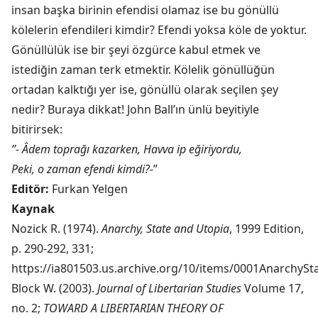
insan başka birinin efendisi olamaz ise bu gönüllü
kölelerin efendileri kimdir? Efendi yoksa köle de yoktur.
Gönüllülük ise bir şeyi özgürce kabul etmek ve
istediğin zaman terk etmektir. Kölelik gönüllüğün
ortadan kalktığı yer ise, gönüllü olarak seçilen şey
nedir? Buraya dikkat! John Ball’ın ünlü beyitiyle
bitirirsek:
”- Âdem toprağı kazarken, Havva ip eğiriyordu,
Peki, o zaman efendi kimdi?-
”
Editör:
Furkan Yelgen
Kaynak
Nozick R. (1974).
Anarchy, State and Utopia
, 1999 Edition,
p. 290-292, 331;
https://ia801503.us.archive.org/10/items/0001AnarchyS
Block W. (2003).
Journal of Libertarian Studies
Volume 17,
no. 2;
TOWARD A LIBERTARIAN THEORY OF