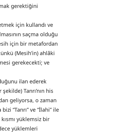
mak gerektiğini
etmek için kullandı ve
 olmasının saçma olduğu
esih için bir metafordan
çünkü (Mesih’in) ahlâki
nmesi gerekecekti; ve
duğunu ilan ederek
 şekilde) Tanrı’nın his
’dan geliyorsa, o zaman
zi “Tanrı” ve “İlahi” ile
 kısmı yüklemsiz bir
dece yüklemleri