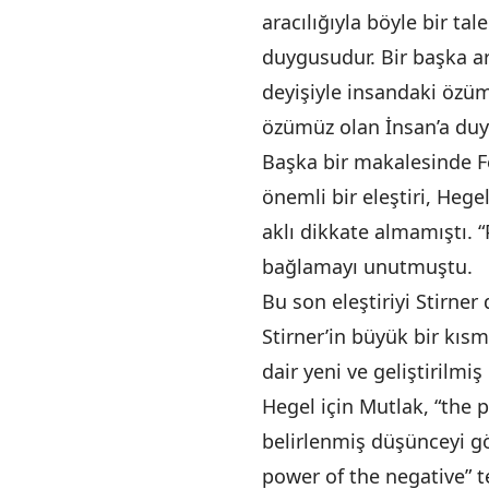
aracılığıyla böyle bir tal
duygusudur. Bir başka a
deyişiyle insandaki özü
özümüz olan İnsan’a du
Başka bir makalesinde Fe
önemli bir eleştiri, Hege
aklı dikkate almamıştı. 
bağlamayı unutmuştu.
Bu son eleştiriyi Stirner
Stirner’in büyük bir kıs
dair yeni ve geliştirilmi
Hegel için Mutlak, “the 
belirlenmiş düşünceyi gör
power of the negative” tek