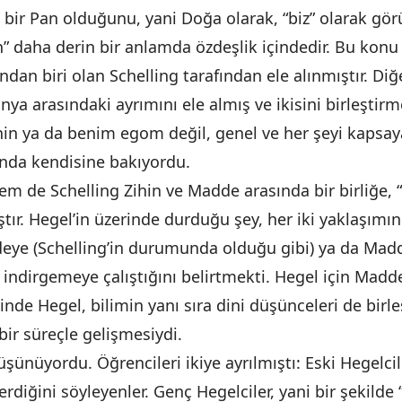
 bir Pan olduğunu, yani Doğa olarak, “biz” olarak görü
en” daha derin bir anlamda özdeşlik içindedir. Bu kon
ndan biri olan Schelling tarafından ele alınmıştır. Diğe
ünya arasındaki ayrımını ele almış ve ikisini birleştirm
Senin ya da benim egom değil, genel ve her şeyi kapsay
ında kendisine bakıyordu.
em de Schelling Zihin ve Madde arasında bir birliğe, 
tır. Hegel’in üzerinde durduğu şey, her iki yaklaşımın 
eye (Schelling’in durumunda olduğu gibi) ya da Madde
ndirgemeye çalıştığını belirtmekti. Hegel için Madde
inde Hegel, bilimin yanı sıra dini düşünceleri de birleş
 bir süreçle gelişmesiydi.
şünüyordu. Öğrencileri ikiye ayrılmıştı: Eski Hegelcile
erdiğini söyleyenler. Genç Hegelciler, yani bir şekilde 