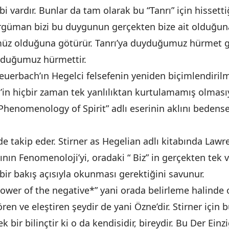
ebi vardır. Bunlar da tam olarak bu “Tanrı” için hissetti
rgüman bizi bu duygunun gerçekten bize ait olduğun
müz olduğuna götürür. Tanrı’ya duyduğumuz hürmet 
yduğumuz hürmettir.
uerbach’ın Hegelci felsefenin yeniden biçimlendirilm
l’in hiçbir zaman tek yanlılıktan kurtulamamış olmasıy
“Phenomenology of Spirit” adlı eserinin aklını bedens
 de takip eder. Stirner as Hegelian adlı kitabında Law
mının Fenomenoloji’yi, oradaki “ Biz” in gerçekten tek
ş bir bakış açısıyla okunması gerektiğini savunur.
power of the negative*” yani orada belirleme halinde
en ve eleştiren şeydir de yani Özne’dir. Stirner için 
 bir bilinçtir ki o da kendisidir, bireydir. Bu Der Einz