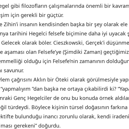
l gibi filozofların çalışmalarında önemli bir kavram
şim için gerekli bir güçtür.
Zihin’i insanın kendisinden başka bir şey olarak ele 
nya tarihini Hegelci felsefe biçimine daha iyi uyacak
 Gelecek olarak böler. Cieszkowski, Gerçek’i düşünm
e aşaması olan Felsefe’ye (Şimdiki Zaman) geçtiğimizi 
emmelliği olduğu için Felsefe’nin zamanının dolduğun
ı savunur.
em çağrısını Aklın bir Öteki olarak görülmesiyle yap
“yapmalıyım ”dan başka ne ortaya çıkabilirdi ki? “Yap
nraki Genç Hegelciler de onu bu konuda örnek aldılar.
ğil türdeydi. Böylece kişinin türsel doğasının farkına
ktifte bulunduğu inancı zorunlu olarak, kendi iradeni
olması gerekeni” doğurdu.