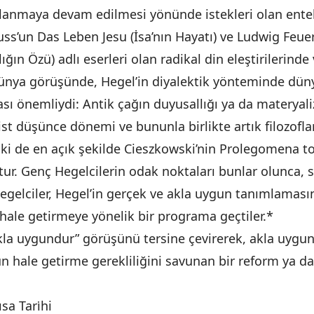
lanmaya devam edilmesi yönünde istekleri olan entel
auss’un Das Leben Jesu (İsa’nın Hayatı) ve Ludwig Fe
ığın Özü) adlı eserleri olan radikal din eleştirilerinde
ünya görüşünde, Hegel’in diyalektik yönteminde dünya 
sı önemliydi: Antik çağın duyusallığı ya da materyal
ist düşünce dönemi ve bununla birlikte artık filozofla
ki de en açık şekilde Cieszkowski’nin Prolegomena to
r. Genç Hegelcilerin odak noktaları bunlar olunca, s
Hegelciler, Hegel’in gerçek ve akla uygun tanımlaması
hale getirmeye yönelik bir programa geçtiler.*
kla uygundur” görüşünü tersine çevirerek, akla uygun
gun hale getirme gerekliliğini savunan bir reform ya 
ısa Tari̇hi