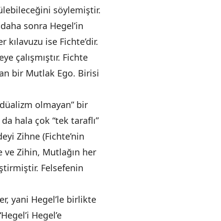
lebileceğini söylemiştir.
u daha sonra Hegel’in
r kılavuzu ise Fichte’dir.
eye çalışmıştır. Fichte
an bir Mutlak Ego. Birisi
“düalizm olmayan” bir
da hala çok “tek taraflı”
yi Zihne (Fichte’nin
 ve Zihin, Mutlağın her
tirmiştir. Felsefenin
r, yani Hegel’le birlikte
“Hegel’i Hegel’e