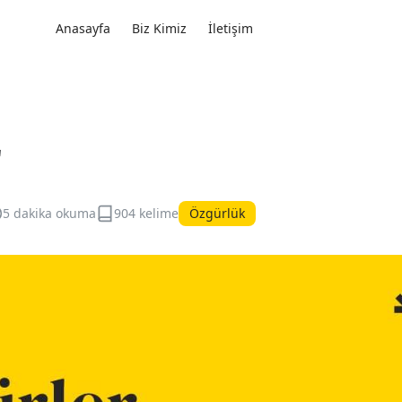
Anasayfa
Biz Kimiz
İletişim
r
5 dakika okuma
904 kelime
Özgürlük