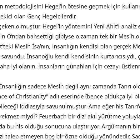
n metodolojisini Hegel’in ötesine geçmek için kullan
çekici olan Genç Hegelcilerdir.
çeken olmuştur. Hegel’in yöntemini Yeni Ahit’i analiz 
erin O’ndan bahsettiği gibiyse o zaman tek bir Mesih
t’teki Mesih İsa’nın, insanlığın kendisi olan gerçek M
 savundu. İnsanoğlu kendi kendisinin kurtarıcısıydı, 
aha iyi olanın, insanların günahları için cezayı üstle
nsanlığın sadece Mesih değil aynı zamanda Tanrı ol
e of Christianity” adlı eserinde (bence oldukça iyi bir
ebileceği iddiasıyla savunulmuştur. Ama eğer his Tanrı
rekmez miydi? Feuerbach bir dizi akıl yürütme yoluyla bi
da bu his olduğu sonucuna ulaştırıyor. Argümanın bir
izi talep etmeyen boş bir özne olduğu yönündedir. Sa