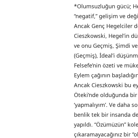
*Olumsuzluğun gücü; Hege
“negatif,” gelişim ve deği
Ancak Genç Hegelciler de 
Cieszkowski, Hegel’in dü
ve onu Geçmiş, Şimdi ve
(Geçmiş), İdeal’i düşünm
Felsefe’nin özeti ve mük
Eylem çağının başladığın
Ancak Cieszkowski bu eyl
Öteki’nde olduğunda bir 
‘yapmalıyım’. Ve daha so
benlik tek bir insanda de
yapıldı. “Özümüzün” kole
çıkaramayacağınız bir “