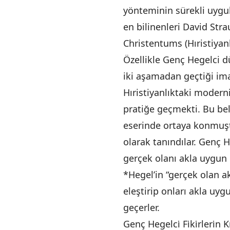
yönteminin sürekli uygu
en bilinenleri David Str
Christentums (Hıristiyanl
Özellikle Genç Hegelci d
iki aşamadan geçtiği ima
Hıristiyanlıktaki modern
pratiğe geçmekti. Bu bel
eserinde ortaya konmuştu
olarak tanındılar. Genç 
gerçek olanı akla uygun 
*Hegel’in “gerçek olan a
eleştirip onları akla uy
geçerler.
Genç Hegelci̇ Fi̇ki̇rleri̇n K