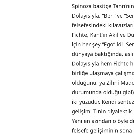
Spinoza basitçe Tanrı’nın
Dolayısıyla, “Ben” ve “S
felsefesindeki kılavuzları
Fichte, Kant’ın Akıl ve D
için her şey “Ego” idi. 
dünyaya baktığında, asl
Dolayısıyla hem Fichte h
birliğe ulaşmaya çalışmış
olduğunu, ya Zihni Madd
durumunda olduğu gibi) i
iki yüzüdür. Kendi sentez
gelişimi Tinin diyalektik
Yani en azından o öyle dü
felsefe gelişiminin sona 