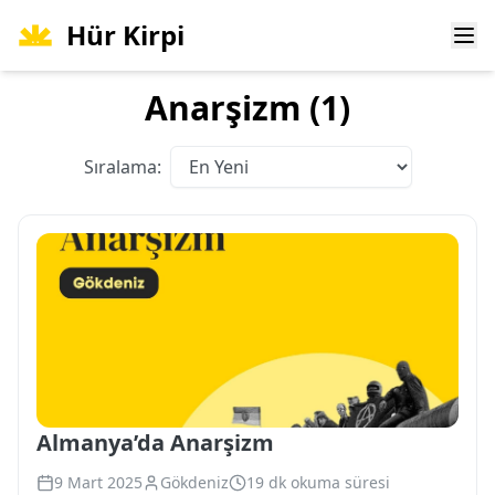
Hür Kirpi
Ope
Anarşizm (1)
Sıralama:
Almanya’da Anarşizm
9 Mart 2025
Gökdeniz
19 dk okuma süresi