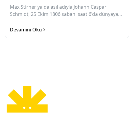
Max Stirner ya da asıl adıyla Johann Caspar
Schmidt, 25 Ekim 1806 sabahı saat 6'da dünyaya
geldi. Bayreuth şehrinin ana caddesi olan
Maximiliansstrasse...
Devamını Oku