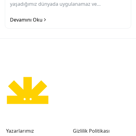
yaşadığımız dünyada uygulanamaz ve
savunulmasının saçma olduğunu düşünür.
Öncelikle, radikal kelimesine...
Devamını Oku
Yazarlarımız
Gizlilik Politikası