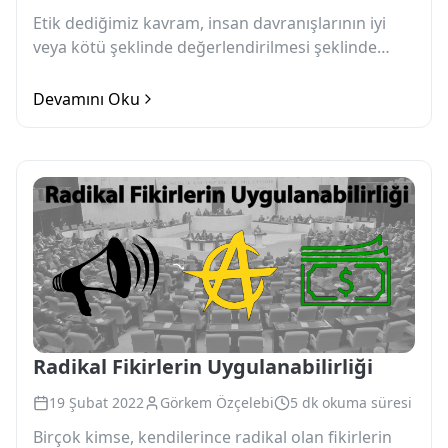
Etik dediğimiz kavram, insan davranışlarının iyi
veya kötü şeklinde değerlendirilmesi şeklinde
tanımlanabilir. İyi olan nedir ve bunu niçin
yapmalıyız gibi sorular....
Devamını Oku
Radikal Fikirlerin Uygulanabilirliği
19 Şubat 2022
Görkem Özçelebi
5 dk okuma süresi
Birçok kimse, kendilerince radikal olan fikirlerin